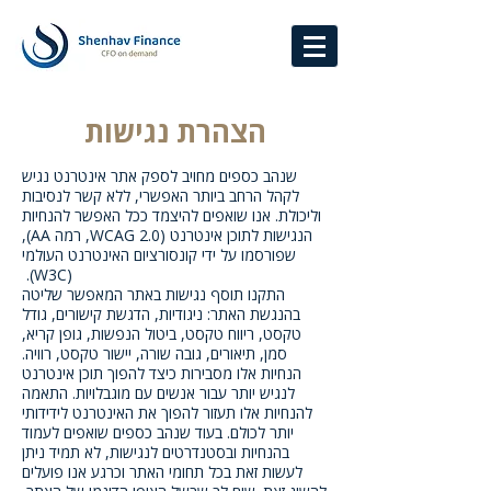
הצהרת נגישות
שנהב כספים מחויב לספק אתר אינטרנט נגיש
לקהל הרחב ביותר האפשרי, ללא קשר לנסיבות
וליכולת. אנו שואפים להיצמד ככל האפשר להנחיות
הנגישות לתוכן אינטרנט (WCAG 2.0, רמה AA),
שפורסמו על ידי קונסורציום האינטרנט העולמי
(W3C).
התקנו תוסף נגישות באתר המאפשר שליטה
בהנגשת האתר: ניגודיות, הדגשת קישורים, גודל
טקסט, ריווח טקסט, ביטול הנפשות, גופן קריא,
סמן, תיאורים, גובה שורה, יישור טקסט, רוויה.
הנחיות אלו מסבירות כיצד להפוך תוכן אינטרנט
לנגיש יותר עבור אנשים עם מוגבלויות. התאמה
להנחיות אלו תעזור להפוך את האינטרנט לידידותי
יותר לכולם. בעוד שנהב כספים שואפים לעמוד
בהנחיות ובסטנדרטים לנגישות, לא תמיד ניתן
לעשות זאת בכל תחומי האתר וכרגע אנו פועלים