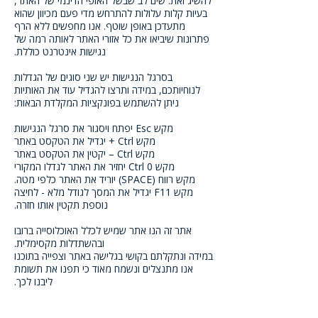
להשיג זאת. שים לב שבשל האופי הדינמי של האתר,
בעיות קלות עלולות להתרחש מדי פעם מכיוון שהוא
מתעדכן באופן שוטף. אנו מחפשים ללא הרף
פתרונות שיביאו את כל אזורי האתר לאותה רמה של
נגישות אינטרנט כוללת.
בסרגל הנגישות יש שני סוגים של הגדלות
לנוחיותכם, במידה ותרצו להגדיל עוד את האותיות
ניתן להשתמש בפונקציות המקלדת הבאות:
מקש Esc יפתח ויסגור את סרגל הנגישות
מקש Ctrl + יגדיל את הטקסט באתר
מקש Ctrl – יקטין את הטקסט באתר
מקש Ctrl 0 יחזיר את האתר לגדלו המקורי
מקש רווח (SPACE) יוריד את האתר כלפי מטה.
מקש F11 יגדיל את המסך לגודל מלא - לחיצה
נוספת תקטין אותו חזרה.
אתר זה הנו אתר שמיש לכלל האוכלוסייה ברובו
ובהשתדלות מקסימלית.
במידה ונתקלתם בקושי בגלישה באתר וצפייה בתוכנו
אנו מתנצלים ונשמח מאוד כי תפנו את תשומת
ליבנו לכך.