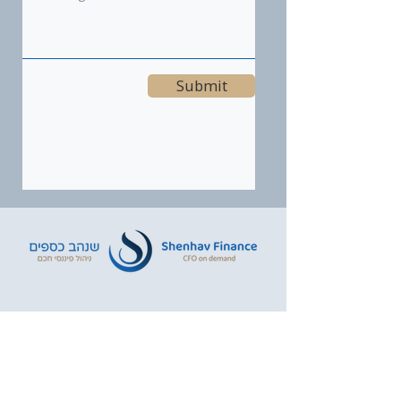
Submit
orit.cfo@gmail.com
+972-52-6645223​